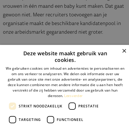
vrouwen in één maand een baby kunt maken. Dat gaat
gewoon niet. Meer recruiters toevoegen aan je
organisatie maakt de beschikbare kandidatenpool in
onze arbeidsmarkt gegarandeerd niet groter.
×
Deze website maakt gebruik van
cookies.
Je kunt ook niet met negen vrouwen in één maand
een baby krijgen
We gebruiken cookies om inhoud en advertenties te personaliseren en
om ons verkeer te analyseren. We delen ook informatie over uw
gebruik van onze site met onze advertentie- en analysepartners, die
deze kunnen combineren met andere informatie die u aan hen heeft
verstrekt of die zij hebben verzameld door uw gebruik van hun
Lees verder
diensten.
STRIKT NOODZAKELIJK
PRESTATIE
En nu hoor ik je denken: ”Ja Arjan dat is weer lekker
TARGETING
FUNCTIONEEL
jouw gemekker, maar vertel maar eens hoe het dan wel