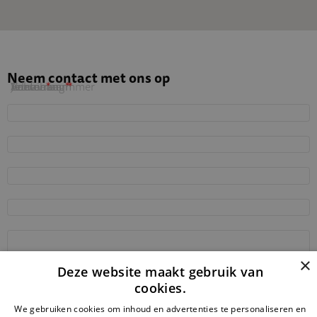
Neem contact met ons op
Voornaam
Achternaam
Telefoonnummer
E-mail
Jouw vraag
×
Deze website maakt gebruik van
cookies.
Verzend
We gebruiken cookies om inhoud en advertenties te personaliseren en