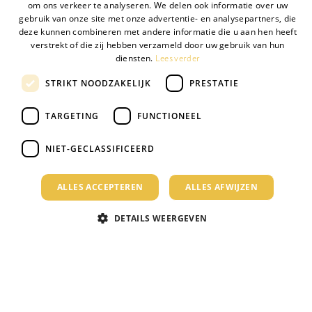
om ons verkeer te analyseren. We delen ook informatie over uw
gebruik van onze site met onze advertentie- en analysepartners, die
deze kunnen combineren met andere informatie die u aan hen heeft
verstrekt of die zij hebben verzameld door uw gebruik van hun
Lees verder
diensten.
STRIKT NOODZAKELIJK
PRESTATIE
Van vacature naar
topkandidaat
TARGETING
FUNCTIONEEL
Zoek je de beste manier om talent aan
te trekken? Onze experts adviseren je
NIET-GECLASSIFICEERD
graag, zodat jij direct resultaat boekt.
ALLES ACCEPTEREN
ALLES AFWIJZEN
Plan een demo
DETAILS WEERGEVEN