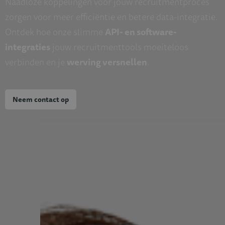
Naadloze koppelingen voor jouw recruitmentproces
zorgen voor meer efficiëntie en betere data-integratie.
Ontdek hoe onze slimme
API- en software-
integraties
jouw recruitmenttools moeiteloos
verbinden en je
werving versnellen
.
Neem contact op