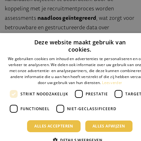
koppeling met je recruitmentproces worden
assessments
naadloos geïntegreerd
, wat zorgt voor
betrouwbare en gestructureerde data over
vaardigheden en persoonlijkheid. Als recruitment
Deze website maakt gebruik van
professional versnel en verbeter je zo het
cookies.
wervingsproces, zodat je sneller
dé
juiste match
We gebruiken cookies om inhoud en advertenties te personaliseren en 
vindt voor elke vacature. Dit maakt je selectie
verkeer te analyseren. We delen ook informatie over uw gebruik van onz
met onze advertentie- en analysepartners, die deze kunnen combinere
transparanter en verhoogt de kwaliteit van je hires
andere informatie die u aan hen heeft verstrekt of die zij hebben verz
aanzienlijk.
Lees verder
door uw gebruik van hun diensten.
STRIKT NOODZAKELIJK
PRESTATIE
TARGE
Bekijk koppelingen
Contact
FUNCTIONEEL
NIET-GECLASSIFICEERD
ALLES ACCEPTEREN
ALLES AFWIJZEN
DETAILS WEERGEVEN