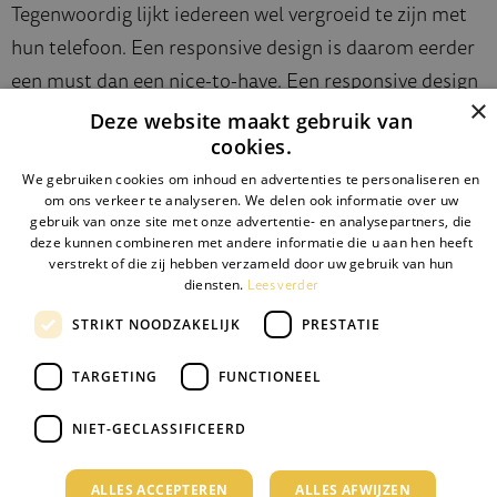
Tegenwoordig lijkt iedereen wel vergroeid te zijn met
hun telefoon. Een responsive design is daarom eerder
een must dan een nice-to-have. Een responsive design
×
houdt in dat je recruitmentsite zich automatisch
Deze website maakt gebruik van
aanpast aan verschillende schermformaten
cookies.
(schaalbaarheid), of het nu een smartphone, tablet of
We gebruiken cookies om inhoud en advertenties te personaliseren en
om ons verkeer te analyseren. We delen ook informatie over uw
desktop is. Dit werkt ook als een trein voor je Google
gebruik van onze site met onze advertentie- en analysepartners, die
Analytics. Google maakt namelijk onderscheid tussen
deze kunnen combineren met andere informatie die u aan hen heeft
verstrekt of die zij hebben verzameld door uw gebruik van hun
“mobile friendly” en “niet mobile friendly” websites. En
Lees verder
diensten.
je raadt al wat het voordeel is van een mobile friendly
STRIKT NOODZAKELIJK
PRESTATIE
website: hiermee wordt je hoger gerankt in de
zoekresultaten!
TARGETING
FUNCTIONEEL
NIET-GECLASSIFICEERD
2. Verbind je site met Vertical
Search Engines
ALLES ACCEPTEREN
ALLES AFWIJZEN