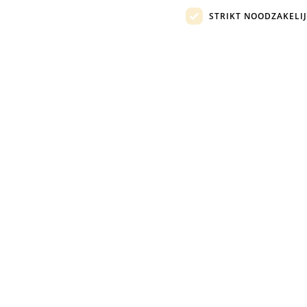
STRIKT NOODZAKELI
topkandidaat