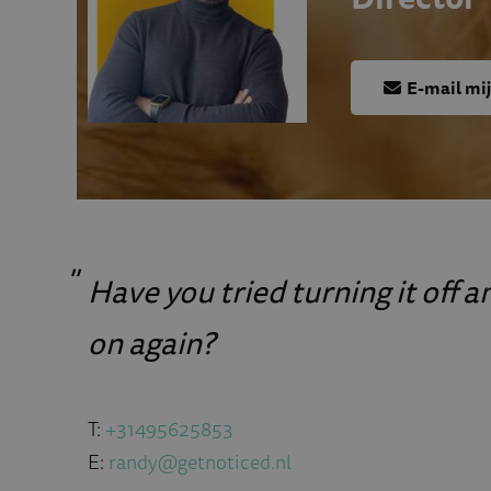
E-mail mij
Have you tried turning it off a
on again?
T:
+31495625853
E:
randy@getnoticed.nl