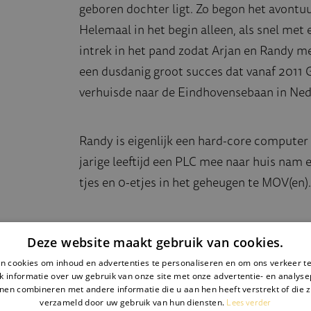
geboren dochter ligt. Zo begon het avontu
Helemaal in het begin alleen, als snel met 
intrek in het pand zodat Arjan en Randy m
een dusdanig groot succes dat vanaf 2011 G
verhuisde naar de Eindhovensebaan in Nede
Randy is eigenlijk een hard-core computer 
jarige leeftijd een PLC mee naar huis nam en
tjes en 0-etjes in het geheugen te MOV(en)
Lui van beroep, zegt Randy altijd, want e
Deze website maakt gebruik van cookies.
en die automatiseert taken die herhalen. Zo
n cookies om inhoud en advertenties te personaliseren en om ons verkeer te
leuk is, verbeteren, optimaliseren en inno
 informatie over uw gebruik van onze site met onze advertentie- en analyse
nen combineren met andere informatie die u aan hen heeft verstrekt of die z
Lees verder
verzameld door uw gebruik van hun diensten.