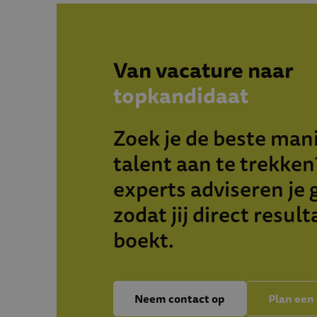
Van vacature naar
topkandidaat
Zoek je de beste man
talent aan te trekke
experts adviseren je 
zodat jij direct result
boekt.
Neem contact op
Plan een