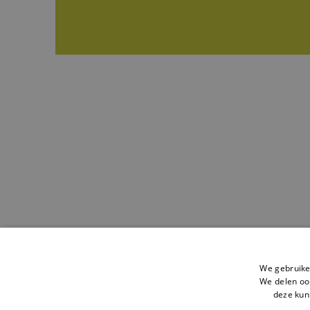
We gebruike
We delen ook
deze kun