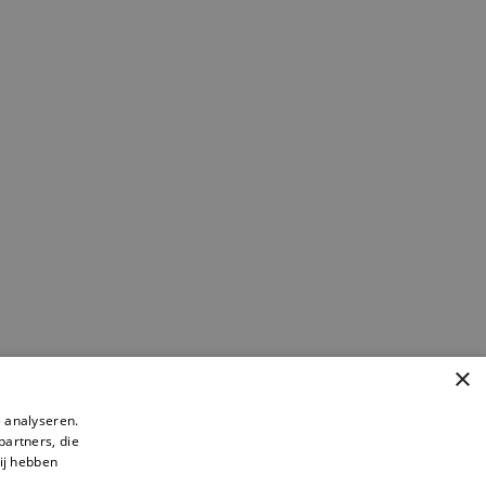
×
 analyseren.
partners, die
ij hebben