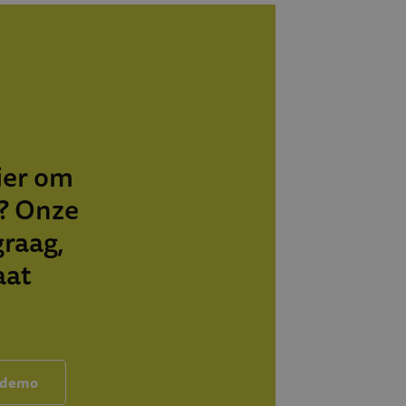
ier om
n? Onze
graag,
aat
 demo