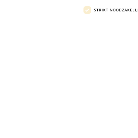
STRIKT NOODZAKELI
Nederweert
Amsterdam
Eindhovensebaan 7h
Hogehilweg 19