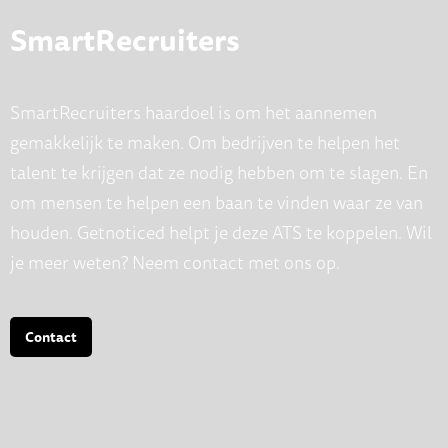
SmartRecruiters
SmartRecruiters haardoel is om het aannemen
gemakkelijk te maken. Om bedrijven te helpen het
talent te krijgen dat ze nodig hebben om te slagen. En
om mensen te helpen een baan te vinden waar ze van
houden. Getnoticed helpt je deze ATS te koppelen. Wil
je meer weten? Neem contact met ons op.
Contact