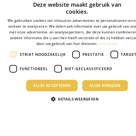
Deze website maakt gebruik van
cookies.
Vraag een vrijblijvende demo aan
We gebruiken cookies om inhoud en advertenties te personaliseren en 
verkeer te analyseren. We delen ook informatie over uw gebruik van onz
Neem contact op met Dirk
met onze advertentie- en analysepartners, die deze kunnen combinere
andere informatie die u aan hen heeft verstrekt of die zij hebben verz
Lees verder
door uw gebruik van hun diensten.
STRIKT NOODZAKELIJK
PRESTATIE
TARGE
FUNCTIONEEL
NIET-GECLASSIFICEERD
ALLES ACCEPTEREN
ALLES AFWIJZEN
DETAILS WEERGEVEN
Wat zeggen onze klanten?