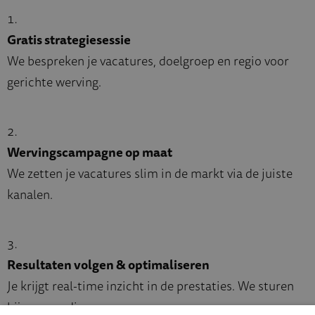
Gratis strategiesessie
We bespreken je vacatures, doelgroep en regio voor
gerichte werving.
Wervingscampagne op maat
We zetten je vacatures slim in de markt via de juiste
kanalen.
Resultaten volgen & optimaliseren
Je krijgt real-time inzicht in de prestaties. We sturen
bij waar nodig.