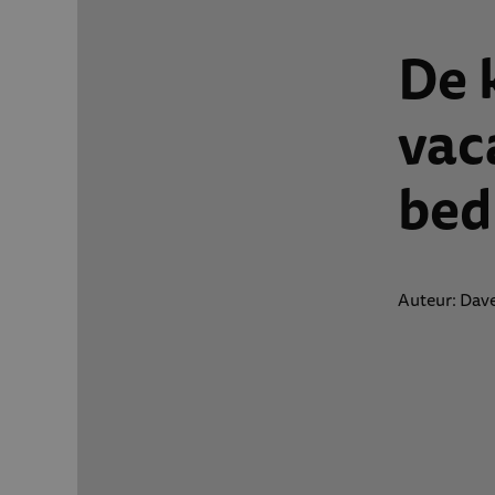
De 
vac
bed
Auteur: Dav