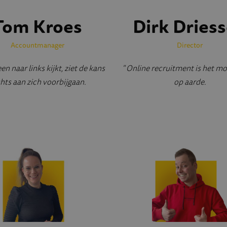
Tom Kroes
Dirk Dries
Accountmanager
Director
een naar links kijkt, ziet de kans
" Online recruitment is het mo
hts aan zich voorbijgaan.
op aarde.