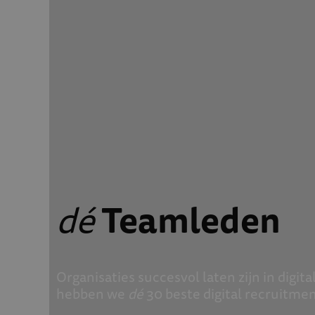
dé
Teamleden
Organisaties succesvol laten zijn in digi
hebben we
dé
30 beste digital recruitmen