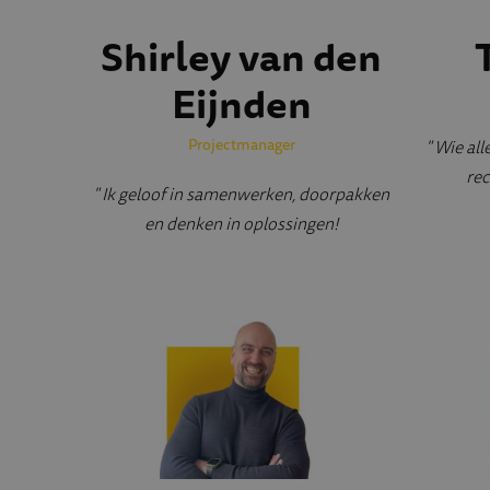
Shirley van den
Eijnden
Projectmanager
" Wie all
rec
" Ik geloof in samenwerken, doorpakken
en denken in oplossingen!