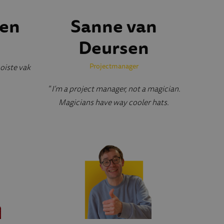
sen
Sanne van
Deursen
oiste vak
Projectmanager
" I’m a project manager, not a magician.
Magicians have way cooler hats.